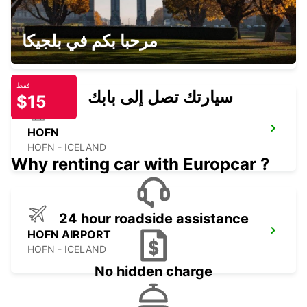
KIRKWALL AIRPORT - ORKNEY ISLANDS
مرحبا بكم في بلجيكا
KIRKWALL - UNITED KINGDOM
فقط
سيارتك تصل إلى بابك
$15
HOFN
HOFN - ICELAND
Why renting car with Europcar ?
24 hour roadside assistance
HOFN AIRPORT
HOFN - ICELAND
No hidden charge