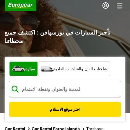
تأجير السيارات في تورسهافن : اكتشف جميع
محطاتنا
ما نوع المركبة؟
شاحنات الفان والشاحنات العادية
سيارة
اختر موقع الاستلام
Car Rental
Car Rental Faroe Islands
Torshavn