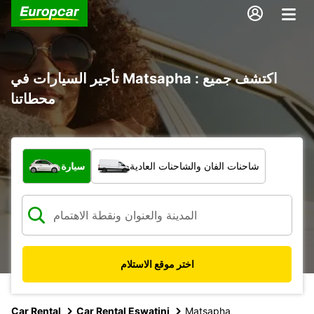
تأجير السيارات في Matsapha : اكتشف جميع
محطاتنا
ما نوع المركبة؟
شاحنات الفان والشاحنات العادية
سيارة
اختر موقع الاستلام
Car Rental
Car Rental Eswatini
Matsapha