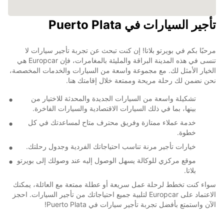
تأجير السيارات في Puerto Plata
مرحبًا بكم في بويرتو بلاتا! إن كنت تبحث عن تجربة تأجير سيارات لا
تنسى في هذه المدينة البراقة والمليئة بالمغامرات، فإن Europcar هي
الخيار الأمثل لك. مع مجموعة واسعة من السيارات والخدمات المخصصة،
نحن نضمن لك رحلة مريحة وممتعة خلال إقامتك هنا.
تشكيلة واسعة من السيارات الجديدة والمحدثة للاختيار من
بينها، بما في ذلك السيارات الاقتصادية والسيارات الفاخرة.
خدمة عملاء ممتازة وفريق محترف متاح لمساعدتك في كل
خطوة.
خيارات تأجير مرنة تناسب احتياجاتك الفردية وجدول رحلتك.
موقع مركزي للوكالة يسهل الوصول إليه عند وصولك إلى بويرتو
بلاتا.
سواء كنت تخطط لرحلة عمل سريعة أو عطلة ممتعة مع العائلة، يمكنك
الاعتماد على Europcar لتلبية جميع احتياجاتك من تأجير السيارات. احجز
الآن واستمتع بأفضل تجربة تأجير سيارات في Puerto Plata!