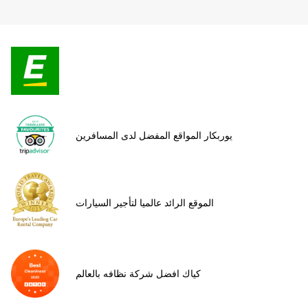
يوربكار المواقع المفضل لدى المسافرين
الموقع الرائد عالميا لتأجير السيارات
كياك افضل شركة نظافه بالعالم