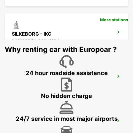
More stations
SILKEBORG - IKC
SILKEBORG - DENMARK
Why renting car with Europcar ?
24 hour roadside assistance
BILLUND AIRPORT - IKC *RY*
BILLUND - DENMARK
No hidden charge
24/7 service in most major airports
KOLDING - IKC
KOLDING - DENMARK