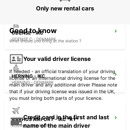
Only new rental cars
Good to know
ODENSE - IKC
ODENSE C - DENMARK
What should you bring at the station ?
Your valid driver license
If needed - an official translation of your driving
HERNING - IKC
license or an international driving license for the
HERNING - DENMARK
main driver and any additional driver Please note
that if your driving license was issued in the UK,
you must bring both parts of your licence.
Credit card in the first and last
AARHUS AIRPORT - IKC *RY*
name of the main driver
KOLIND - DENMARK