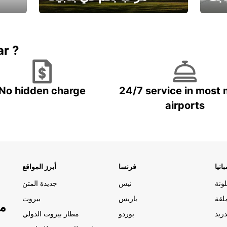
يارتك
احجز إجازتك
علينا
ar ?
No hidden charge
24/7 service in most 
airports
انيا
فرنسا
أبرز المواقع
ونة
نيس
جديدة المتن
لقة
باريس
بيروت
مو
ريد
بوردو
مطار بيروت الدولي