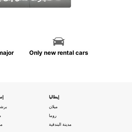
وفر الوقت واترك تأجير س
major
Only new rental cars
إيطاليا
إسب
ميلان
برشل
روما
م
مدينة البندقية
مد