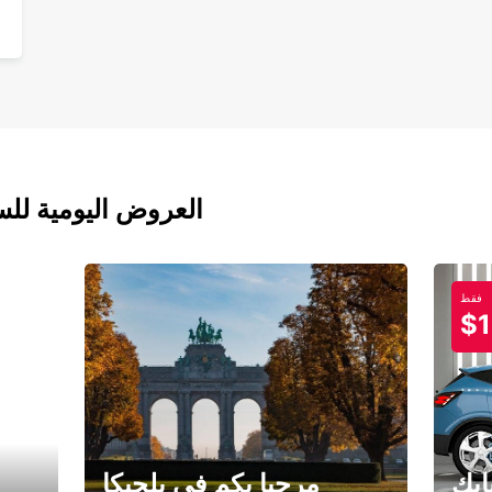
العروض اليومية للس
فقط
$1
ابك
مرحبا بكم في بلجيكا