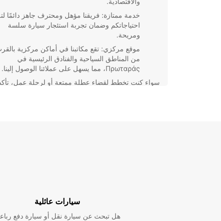
والاقتصادية.
خدمة ممتازة: فريقنا مؤهل ومحترف جاهز دائمًا لتل
احتياجاتكم وضمان تجربة استئجار سيارة سلسة
ومريحة.
موقع مركزي: تقع مكاتبنا في أماكن مركزية بالقر
من المناطق السياحية والفنادق الرئيسية في
Πρωταράς، مما يسهل على عملائنا الوصول إلينا.
سواء كنت تخطط لقضاء عطلة ممتعة أو لرحلة عمل، تأك
أن تأجير السيارة معنا سيكون اختيارك الأمثل. احجز اليوم
واستمتع برحلتك بأقصى درجات الراحة والسهولة!
سيارات عائلية
هل تبحث عن سيارة نقل أو سيارة دفع رباع