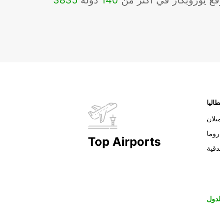
ع يوروبكار في أكثر من
140
دولة
3835
طاليا
يلان
روما
Top Airports
دقية
دول