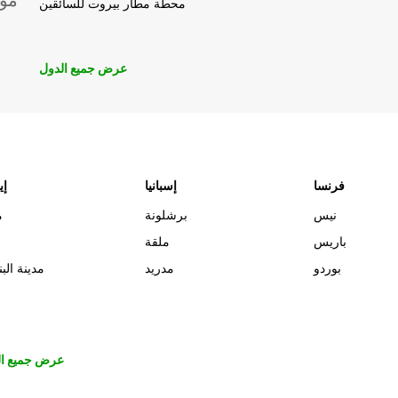
موق
محطة مطار بيروت للسائقين
عرض جميع الدول
فرنسا
إسبانيا
إي
نيس
برشلونة
م
باريس
ملقة
بوردو
مدريد
مدينة البن
عرض جميع ال