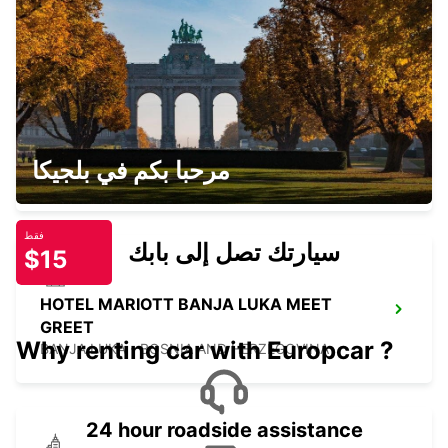
SAN BENEDETTO DEL TRONTO
SAN BENEDETTO DEL TRONTO - ITALY
HOTEL PALAS BANJA LUKA MEET GREET
مرحبا بكم في بلجيكا
BANJA LUKA - BOSNIA AND HERZEGOVINA
فقط
سيارتك تصل إلى بابك
$15
HOTEL MARIOTT BANJA LUKA MEET
GREET
Why renting car with Europcar ?
BANJA LUKA - BOSNIA AND HERZEGOVINA
24 hour roadside assistance