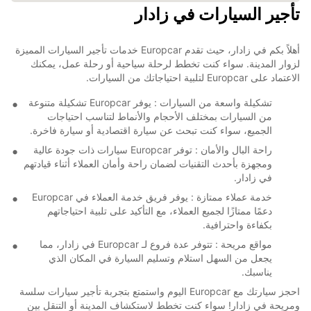
تأجير السيارات في زادار
أهلاً بكم في زادار، حيث تقدم Europcar خدمات تأجير السيارات المميزة
لزوار المدينة. سواء كنت تخطط لرحلة سياحية أو رحلة عمل، يمكنك
الاعتماد على Europcar لتلبية احتياجاتك من السيارات.
تشكيلة واسعة من السيارات : يوفر Europcar تشكيلة متنوعة
من السيارات بمختلف الأحجام والأنماط لتناسب احتياجات
الجميع، سواء كنت تبحث عن سيارة اقتصادية أو سيارة فاخرة.
راحة البال والأمان : توفر Europcar سيارات ذات جودة عالية
ومجهزة بأحدث التقنيات لضمان راحة وأمان العملاء أثناء قيادتهم
في زادار.
خدمة عملاء ممتازة : يوفر فريق خدمة العملاء في Europcar
دعمًا ممتازًا لجميع العملاء، مع التأكيد على تلبية احتياجاتهم
بكفاءة واحترافية.
مواقع مريحة : تتوفر عدة فروع لـ Europcar في زادار، مما
يجعل من السهل استلام وتسليم السيارة في المكان الذي
يناسبك.
احجز سيارتك مع Europcar اليوم واستمتع بتجربة تأجير سيارات سلسة
ومريحة في زادار! سواء كنت تخطط لاستكشاف المدينة أو التنقل بين