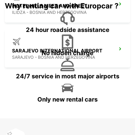
Why renting car with Europcar ?
HOTEL HILLS MEET AND GREET
ILIDZA - BOSNIA AND HERZEGOVINA
24 hour roadside assistance
SARAJEVO INTERNATIONAL AIRPORT
No hidden charge
SARAJEVO - BOSNIA AND HERZEGOVINA
24/7 service in most major airports
Only new rental cars