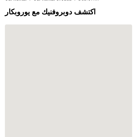
اكتشف دوبروفنيك مع يوروبكار