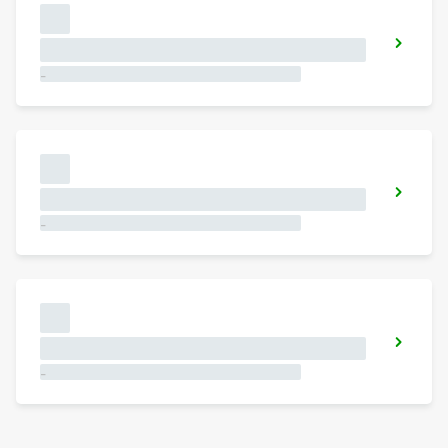
-
-
-