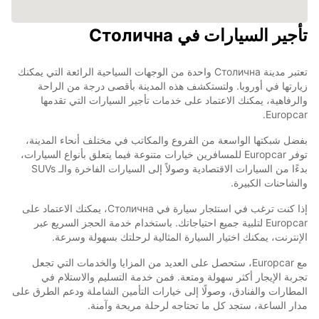
تأجير السيارات في Столична
تعتبر مدينة Столична واحدة من الوجهات السياحية الرائعة التي يمكنك
زيارتها في أوروبا. ولتستكشف هذه المدينة بأقصى درجة من الراحة
والرفاهية، يمكنك الاعتماد على خدمات تأجير السيارات التي تقدمها
Europcar.
بفضل شبكتها الواسعة من الفروع والمكاتب في مختلف أنحاء المدينة،
توفر Europcar للمسافرين خيارات متنوعة فيما يتعلق بأنواع السيارات،
بدءًا من السيارات الاقتصادية وصولاً إلى السيارات الفاخرة والـ SUVs
والشاحنات الكبيرة.
إذا كنت ترغب في استئجار سيارة في Столична، يمكنك الاعتماد على
Europcar لتلبية جميع احتياجاتك. باستخدام خدمة الحجز السريع عبر
الإنترنت، يمكنك اختيار السيارة المثالية لرحلتك بسهولة وسرعة.
مع Europcar، ستحصل على العديد من المزايا والخدمات التي تجعل
تجربة الإيجار أكثر سهولة ومتعة. فمن خدمة التسليم والاستلام في
المطارات والفنادق، وصولًا إلى خيارات التأمين الشاملة ودعم الطرق على
مدار الساعة، ستجد كل ما تحتاجه لرحلة مريحة وآمنة.