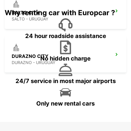
Why renting car with Europcar ?
SALTO CITY
SALTO - URUGUAY
24 hour roadside assistance
DURAZNO CITY
No hidden charge
DURAZNO - URUGUAY
24/7 service in most major airports
Only new rental cars