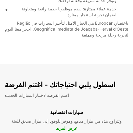
وتوفر خدمة سريعة وفعالة لراحتك.
خدمة عملاء ممتازة: يقدم موظفونا خدمة رائعة ومتعاونة
لضمان تجربة استئجار ممتازة.
باختصار، Europcar هي الخيار الأمثل لتأجير السيارات في Região
Geográfica Imediata de Joaçaba-Herval d'Oeste. احجز معنا اليوم
لتجربة رحلة مريحة وممتعة!
اسطول يلبي احتياجاتك - اغتنم الفرضة
اغتنم الفرصة لاختبار السيارات الجديدة
سيارات اقتصادية
وتتراوح هذه من طراز مدمج وموفر للوقود إلى طراز صديق للبيئة
عرض المزيد