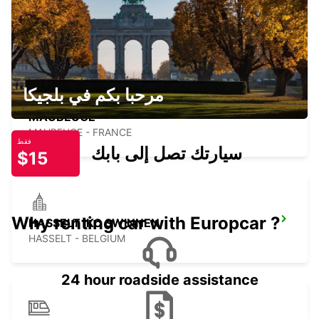
MAUBEUGE GARE MEET AND GREET
MAUBEUGE - FRANCE
مرحبا بكم في بلجيكا
MAUBEUGE
MAUBEUGE - FRANCE
فقط
سيارتك تصل إلى بابك
$15
Why renting car with Europcar ?
HASSELT IKC SWINNEN
HASSELT - BELGIUM
24 hour roadside assistance