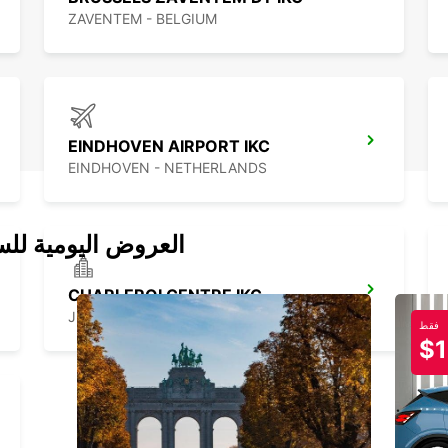
ZAVENTEM - BELGIUM
EINDHOVEN AIRPORT IKC
EINDHOVEN - NETHERLANDS
العروض اليومية للس
CHARLEROI CENTRE IKC
JUMET - BELGIUM
فقط
$1