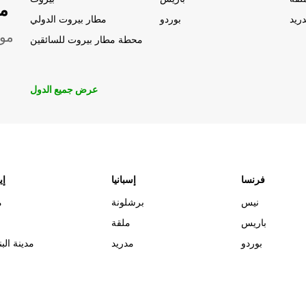
مو
ريد
بوردو
مطار بيروت الدولي
موق
محطة مطار بيروت للسائقين
عرض جميع الدول
فرنسا
إسبانيا
إي
نيس
برشلونة
م
باريس
ملقة
بوردو
مدريد
مدينة البن