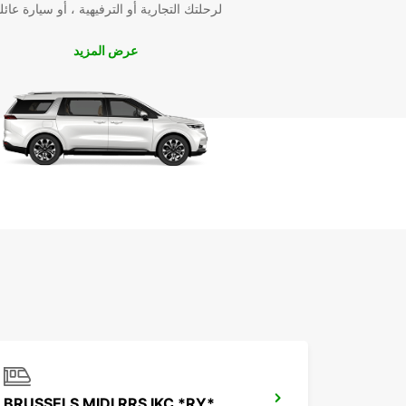
لرحلتك التجارية أو الترفيهية ، أو سيارة عائل
عرض المزيد
BRUSSELS MIDI RRS IKC *RY*