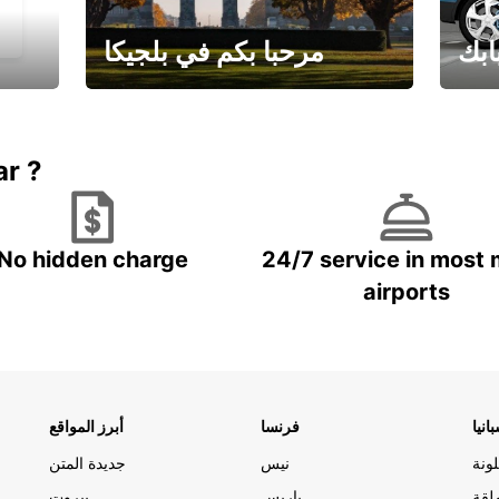
ابك
مرحبا بكم في بلجيكا
يارتك
احجز إجازتك
علينا
ar ?
No hidden charge
24/7 service in most 
airports
انيا
فرنسا
أبرز المواقع
ونة
نيس
جديدة المتن
لقة
باريس
بيروت