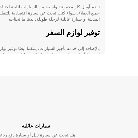
تقدم أوبال كار مجموعة واسعة من السيارات لتلبية احتيا
جميع العملاء. سواء كنت تبحث عن سيارة اقتصادية للتنقل
المدينة أو سيارة عائلية لرحلة طويلة، لدينا ما تحتاجه.
توفير لوازم السفر
بالإضافة إلى خدمة تأجير السيارات، يمكننا أيضًا توفير لواز
السفر الأساسية التي ستحتاج إليها خلال رحلتك. من خرائ
المدينة إلى مقاعد السيارات للأطفال، نحن هنا لجعل تجربت
راحة وسهولة.
احجز مع أوروبكار اليوم
لا تضيع الوقت في البحث عن خيارات تأجير السيارات الأخ
احجز مع أوروبكار اليوم واستمتع بتجربة سفر لا تُنسى في
أنتويرب. اختر الراحة والاتصال بنا الآن للحصول على ع
لرحلتك المقبلة.
سيارات عائلية
هل تبحث عن سيارة نقل أو سيارة دفع رباع