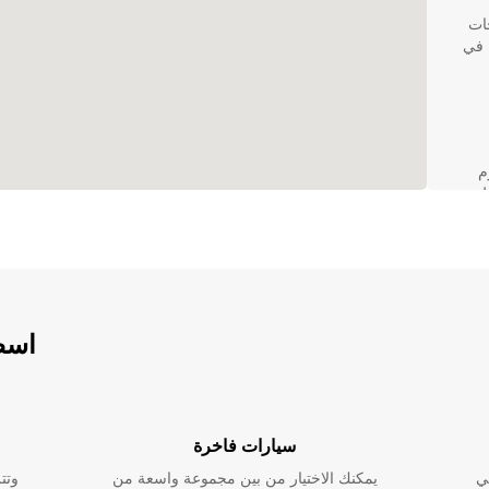
جات
 في
م
ط
ك أكثر
اسطو
رى،
رض خاص
سيارات فاخرة
ي
يمكنك الاختيار من بين مجموعة واسعة من
وتت