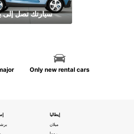
سيارتك تصل إلى ب
وفر الوقت واترك تأجير س
major
Only new rental cars
إيطاليا
إسب
ميلان
برشل
روما
م