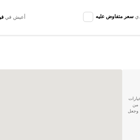
دي
سعر متفاوض عليه
أعيش في
خيارات
 من
ك وجعل