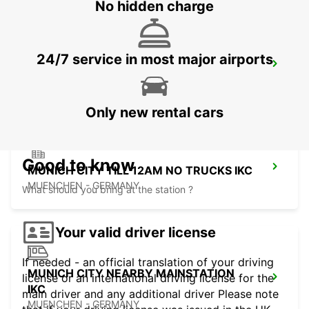
No hidden charge
24/7 service in most major airports
MUNICH PASING OBERMENZING
MUENCHEN - GERMANY
Only new rental cars
Good to know
MUNICH CITY TILL 12AM NO TRUCKS IKC
MUENCHEN - GERMANY
What should you bring at the station ?
Your valid driver license
If needed - an official translation of your driving
MUNICH CITY NEARBY MAINSTATION
license or an international driving license for the
IKC
main driver and any additional driver Please note
MUENCHEN - GERMANY