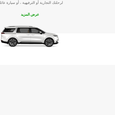
لرحلتك التجارية أو الترفيهية ، أو سيارة عائل
خدمة عملاء على مستوى عالمي
إجراءات حجز سهلة ومرنة
عرض المزيد
أسعار منافسة وعروض خاصة
باختصار، تأجير سيارة من Europcar في إنسبروك سيج
رحلتك تجربة لا تُنسى. اكتشف الجمال الطبيعي والثقافة ال
لهذه المدينة الرائعة براحة وأمان، وانطلق في مغامرة لا ت