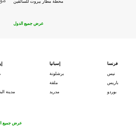
موق
محطة مطار بيروت للسائقين
عرض جميع الدول
فرنسا
إسبانيا
إي
نيس
برشلونة
م
باريس
ملقة
بوردو
مدريد
مدينة البن
عرض جميع ال