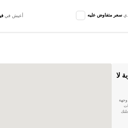
دي
سعر متفاوض عليه
أعيش في
 لا
 وجهة
ات
 رحلتك