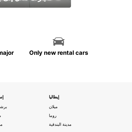
وفر الوقت واترك تأجير س
major
Only new rental cars
إيطاليا
إسب
ميلان
برشل
روما
م
مدينة البندقية
مد