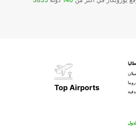
ع يوروبكار في أكثر من
140
دولة
3835
طاليا
يلان
روما
Top Airports
دقية
دول