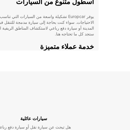
أسطول متنوع من السيارات
يوفر Europcar تشكيلة واسعة من السيارات التي تناس
الاحتياجات. سواء كنت بحاجة إلى سيارة مدمجة للتنقل ف
المدينة أو سيارة دفع رباعي لاستكشاف المناطق الريفية ال
ستجد كل ما تحتاجه هنا.
خدمة عملاء متميزة
يقدم فريق Europcar خدمة عملاء استثنائية لضمان راحت
ورضاك التامين. ستكون على يقين بأنك في أيد أمينة ومح
عندما تتعامل معنا.
حجز سهل ومرن
مع نظام الحجز السهل والمرن من Europcar، يمكن
سيارتك بسهولة وبسرعة على الإنترنت. ستحصل على تأجي
سيارة بأسعار تنافسية وشروط تأجير مرنة تتناسب مع
احتياجاتك.
سيارات عائلية
هل تبحث عن سيارة نقل أو سيارة دفع رباع
تشكيلة واسعة من السيارات المتاحة