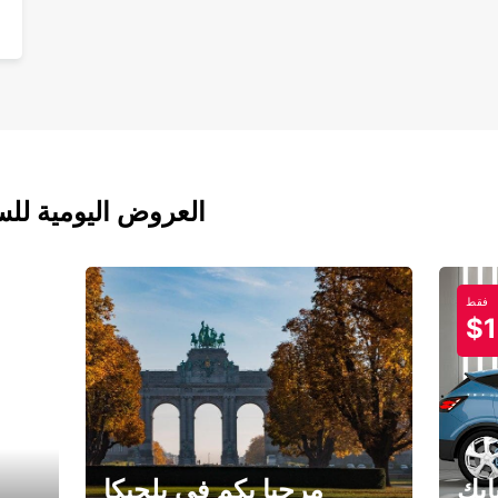
العروض اليومية للس
فقط
$1
ابك
مرحبا بكم في بلجيكا