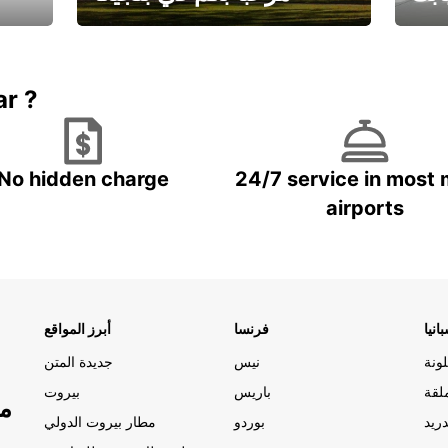
يارتك
احجز إجازتك
علينا
ar ?
No hidden charge
24/7 service in most 
airports
انيا
فرنسا
أبرز المواقع
ونة
نيس
جديدة المتن
لقة
باريس
بيروت
مو
ريد
بوردو
مطار بيروت الدولي