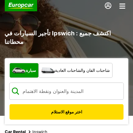
تأجير السيارات في Ipswich : اكتشف جميع
محطاتنا
ما نوع المركبة؟
شاحنات الفان والشاحنات العادية
سيارة
اختر موقع الاستلام
Car Rental
Ipswich