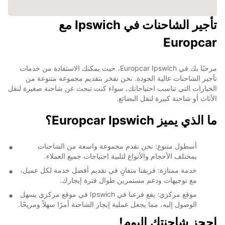
تأجير الشاحنات في Ipswich مع
Europcar
مرحبًا بك في Europcar Ipswich، حيث يمكنك الاستفادة من خدمات
تأجير الشاحنات عالية الجودة. نحن نفخر بتقديم مجموعة متنوعة من
الخيارات التي تناسب احتياجاتك، سواء كنت تبحث عن شاحنة صغيرة لنقل
الأثاث أو شاحنة كبيرة لنقل البضائع.
ما الذي يميز Europcar Ipswich؟
أسطول متنوع: نحن نقدم مجموعة واسعة من الشاحنات
بمختلف الأحجام والأنواع لتلبية احتياجات جميع العملاء.
خدمة ممتازة: فريقنا متفانٍ في تقديم أفضل خدمة لكل عميل،
مع توجيهات ودعم مستمرين طوال فترة إيجارك.
موقع مركزي: يقع فرعنا في Ipswich في موقع مركزي يسهل
الوصول إليه، مما يجعل عملية إيجار الشاحنة أمرًا سهلاً ومريحًا.
احجز شاحنتك اليوم!