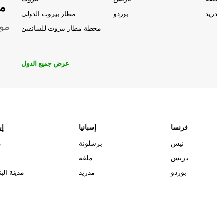
مو
ريد
بوردو
مطار بيروت الدولي
موق
محطة مطار بيروت للسائقين
عرض جميع الدول
فرنسا
إسبانيا
إي
نيس
برشلونة
م
باريس
ملقة
بوردو
مدريد
مدينة البن