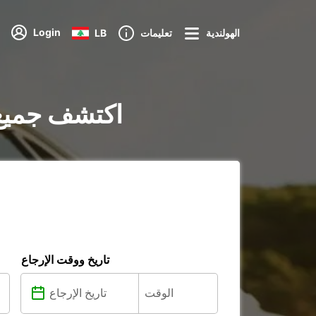
Login
الهولندية
تعليمات
LB
تأجير السيارات في  of Port Lincoln
تاريخ ووقت الإرجاع