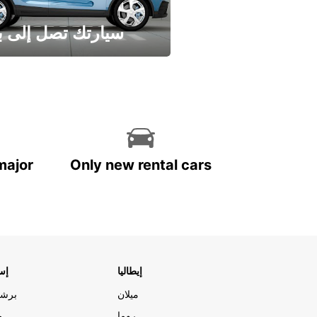
سيارتك تصل إلى ب
وفر الوقت واترك تأجير س
major
Only new rental cars
إيطاليا
إسب
ميلان
برشل
روما
م