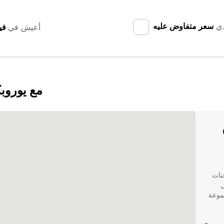
دي
سعر متفاوض عليه
أعيش في
اكتشف City of Port Lincoln مع
شاحنات
ل
جموعة