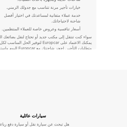
خيارات تأجير مرنة تتناسب مع جدولك الزمني.
خدمة عملاء متفانية لمساعدتك في اختيار أفضل
شاحنة لاحتياجاتك.
أسعار تنافسية وعروض خاصة للعملاء المنتظمين.
سواء كنت تنتقل إلى مكتب جديد أو تحتاج لنقل بضائعك الث
يمكنك الاعتماد على Europcar لتوفير الحل المناسب لكل
متطلبات التأجير. احجز شاحنتك مع Europcar ال
بتجربة تأجير سلسة وموثوقة في City of Port Lincoln.
سيارات عائلية
هل تبحث عن سيارة نقل أو سيارة دفع رباع