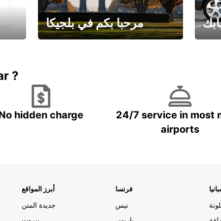
ابك
مرحبا بكم في بلجيكا
يارتك
احجز إجازتك
علينا
ar ?
No hidden charge
24/7 service in most 
airports
انيا
فرنسا
أبرز المواقع
ونة
نيس
جديدة المتن
لقة
باريس
بيروت