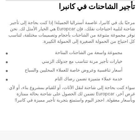
تأجير الشاحنات في كانبرا
مرحبًا بك في كانبرا، عاصمة أستراليا الجميلة! إذا كنت بحاجة إلى تأجير
شاحنة لتلبية احتياجات نقلك، فإن Europcar هي الخيار الأمثل لك. نحن
نوفر مجموعة متنوعة من الشاحنات بأحجام وتصميمات مختلفة، لتناسب
كل احتياج من الحمولة الصغيرة إلى الحمولة الكبيرة.
مجموعة واسعة من الشاحنات المتاحة
خيارات تأجير مرنة تتناسب مع جدولك الزمني
أسعار تنافسية وعروض خاصة للعملاء المحليين والسياح
خدمة عملاء متميزة تضمن رضاك التام
سواء كنت بحاجة إلى شاحنة لنقل الأثاث، أو للقيام بمشروع بناء، أو لأي
غرض آخر، Europcar تضمن لك الحصول على شاحنة بحالة ممتازة
وبأسعار معقولة. احجز اليوم واستمتع بتجربة تأجير مميزة في كانبرا!