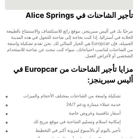
تأجير الشاحنات في Alice Springs
مرحبًا بك في أليس سبرينجز، موقع رائع للاستكشاف والاستمتاع بالطبيعة
الخلابة في أستراليا. إذا كنت بحاجة إلى شاحنة للتجول في هذه المدينة
الجميلة، فإن Europcar هي الخيار المثالي لك. نحن نقدم تشكيلة واسعة
من الشاحنات لتناسب احتياجاتك، سواء كنت تبحث عن شاحنة للاستخدام
الشخصي أو لأغراض العمل.
مزايا تأجير الشاحنات من Europcar في
أليس سبرينجز:
تشكيلة واسعة من الشاحنات بمختلف الأحجام والميزات
خدمة عملاء ممتازة ودعم 24/7
أسعار تنافسية وعروض خاصة
إمكانية استلام وتسليم الشاحنة في موقع مريح لك
تأجير باليوم أو بالأسبوع لمرونة أكبر في التخطيط