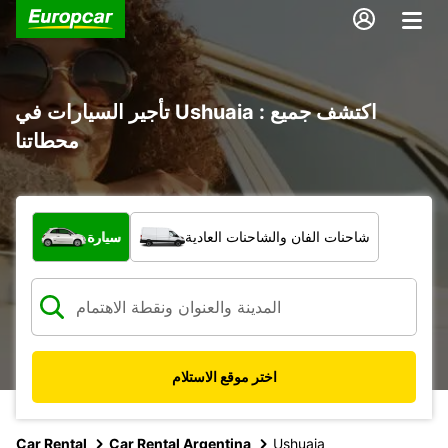
تأجير السيارات في Ushuaia : اكتشف جميع
محطاتنا
ما نوع المركبة؟
شاحنات الفان والشاحنات العادية
سيارة
اختر موقع الاستلام
Car Rental
Car Rental Argentina
Ushuaia