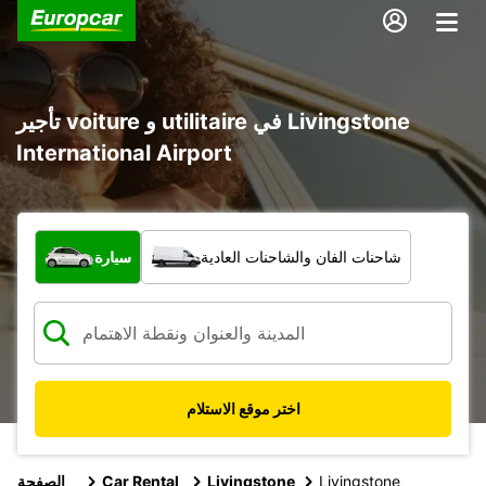
تأجير voiture و utilitaire في Livingstone
International Airport
ما نوع المركبة؟
شاحنات الفان والشاحنات العادية
سيارة
اختر موقع الاستلام
Livingstone
Livingstone
Car Rental
الصفحة