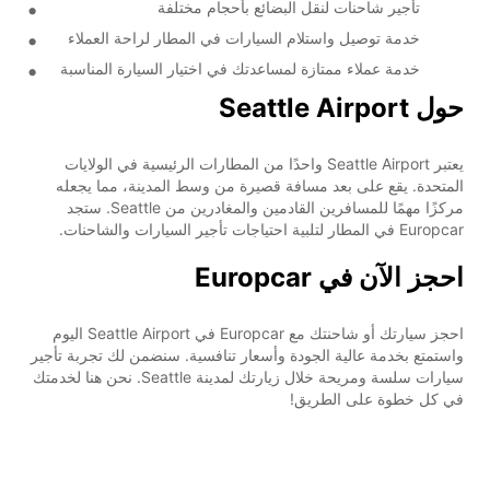
تأجير شاحنات لنقل البضائع بأحجام مختلفة
خدمة توصيل واستلام السيارات في المطار لراحة العملاء
خدمة عملاء ممتازة لمساعدتك في اختيار السيارة المناسبة
حول Seattle Airport
يعتبر Seattle Airport واحدًا من المطارات الرئيسية في الولايات
المتحدة. يقع على بعد مسافة قصيرة من وسط المدينة، مما يجعله
مركزًا مهمًا للمسافرين القادمين والمغادرين من Seattle. ستجد
Europcar في المطار لتلبية احتياجات تأجير السيارات والشاحنات.
احجز الآن في Europcar
احجز سيارتك أو شاحنتك مع Europcar في Seattle Airport اليوم
واستمتع بخدمة عالية الجودة وأسعار تنافسية. سنضمن لك تجربة تأجير
سيارات سلسة ومريحة خلال زيارتك لمدينة Seattle. نحن هنا لخدمتك
في كل خطوة على الطريق!