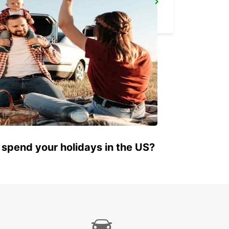
BURBANK AIRPORT
BURBANK - UNITED STATES OF AMERICA
 spend your holidays in the US?