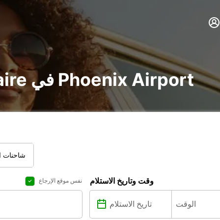
تأجير voiture و utilitaire في Phoenix Airport
شاحنات ال
وقت وتاريخ الاستلام
نفس موقع الإرجاع