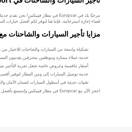
تأجير السيارات والشاحنات في Phoenix Airport
مرحبًا بك في Europcar في مطار فينيكس
قضاء إجازة استرخائية، فإننا هنا لنوفر لكم أفضل خيارات الس
مزايا تأجير السيارات والشاحنات مع Europcar في hoenix Airport
تشكيلة واسعة من السيارات والشاحنات للاختيار من بين
خدمة عملاء ممتازة وموظفين محترفين يقدمون المسا
أسعار تنافسية وعروض خاصة تجعل تجربة التأجير ميس
خدمة توصيل السيارات إلى ومن المطار لتوفير أقصى ق
تقنيات حديثة في أسطول السيارات لضمان الأمان والرا
احجز الآن مع Europcar في مطار فينيكس واستمتع بأفضل خدمات تأجير السيارات والشاحنات الحديثة والموثوقة. نحن هنا لنجعل رحلتكم أكثر متعة وسهولة!