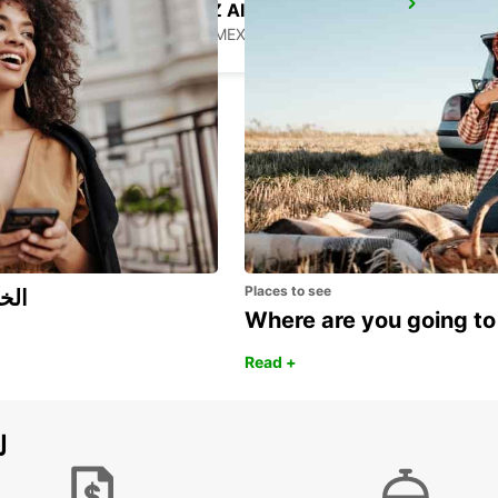
CIUDAD JUAREZ AIRPORT
CIUDAD JUAREZ - MEXICO
Places to see
اكتشف مزايا 
Where are you going to
Read +
ل