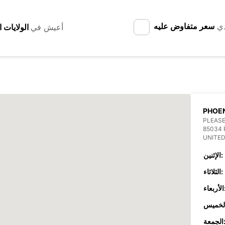
دي
سعر متفاوض عليه
أعيش في
PHOEN
PLEASE
85034 
UNITED
الإثنين:
الثلاثاء:
عاء:
جمعة: