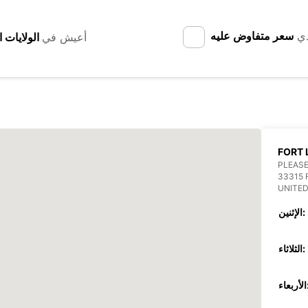
دي
سعر متفاوض عليه
أعيش في
FORT 
PLEASE
33315
UNITED
الإثنين:
الثلاثاء:
عاء: