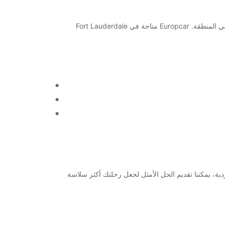
تعتبر Fort Lauderdale Airport واحدة من أكثر المطارات ازدحامًا في ولاية فلوريدا، ولذلك فإن تأجير سيارة قد يكون الخيار الأمثل للتنقل في المنطقة. Europcar متاحة في Fort Lauderdale
E هي الخيار الأمثل. اعتمادًا على إحتياجاتك الفردية، يمكننا تقديم الحل الأمثل لجعل رحلتك أكثر سلاسة