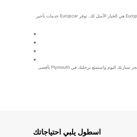
مرحبا بكم في Plymouth! إذا كنت تخطط لزيارة هذه المدينة الجميلة في المملكة المتحدة وتحتاج إلى وسيلة نقل مريحة ومناسبة، فإن Europcar هي الخيار الأمثل لك. توفر Europcar خدمات تأجير
سواء كنت تقوم برحلة عائلية، رحلة عمل، أو ترغب في استكشاف المنطقة، Europcar لديها السيارة أو الشاحنة المناسبة لاحتياجاتك. قم بحجز سيارتك اليوم واستمتع برحلتك في Plymouth بأقصى
اسطول يلبي احتياجاتك