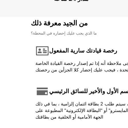
من الجيد معرفة ذلك
ما الذي يجب عليك إحضاره في المحطة؟
رخصة قيادتك سارية المفعول
ى ملاحظة أنه إذا تم إصدار رخصة القيادة الخاصة
اسم الأول والأخير للسائق الرئيسي
في حالة الدفع المسبق ، يجب أن يكون الرصيد المستخدم باسم السائق وتقديمه عند تحصيله. بالنسبة لبعض المركبات ، سيتم طلب 2 بطاقة ائتمان إلزامية ، بما في ذلك
لمايسترو" أو "البطاقة الإلكترونية" المطبوعة على
الجهة الأمامية أو الخلفية من بطاقتك