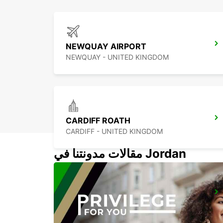
NEWQUAY AIRPORT
NEWQUAY - UNITED KINGDOM
CARDIFF ROATH
CARDIFF - UNITED KINGDOM
مقالات مدونتنا في Jordan
GUERNSEY AIRPORT - CHANNEL ISLANDS
GUERNSEY - UNITED KINGDOM