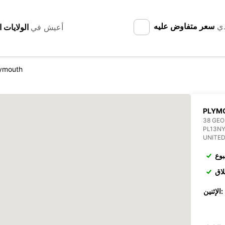
دي
سعر متفاوض عليه
أعيش في
ymouth
PLYM
38 GEO
PL13N
UNITE
بوع
لاق
الإثنين: