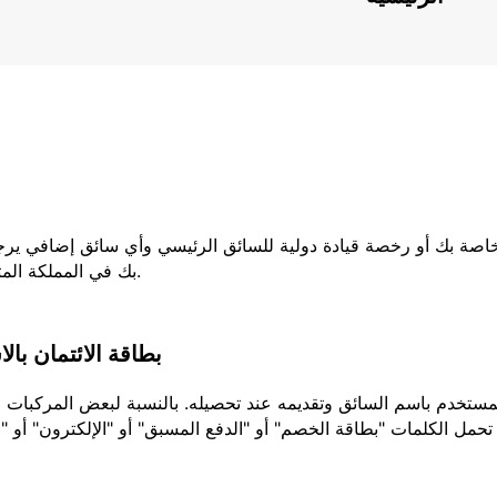
لخاصة بك أو رخصة قيادة دولية للسائق الرئيسي وأي سائق إضافي يرج
بك في المملكة المتحدة ، فيجب عليك إحضار كلا الجزأين من رخصتك.
بطاقة الائتمان بال
تحمل الكلمات "بطاقة الخصم" أو "الدفع المسبق" أو "الإلكترون" أو "ا