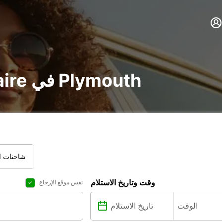
تأجير voiture و utilitaire في Plymouth
شاحنات ال
وقت وتاريخ الاستلام
نفس موقع الإرجاع