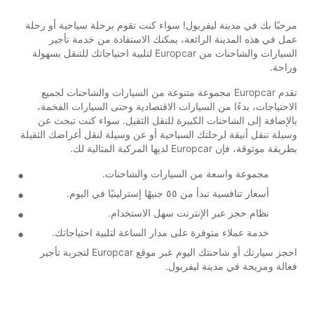
مرحبًا بك في مدينة ليفربول! سواء كنت تقوم برحلة سياحية أو رحلة
عمل في هذه المدينة الرائعة، يمكنك الاستفادة من خدمة تأجير
السيارات والشاحنات من Europcar لتلبية احتياجاتك للتنقل بسهولة
وراحة.
تقدم Europcar مجموعة متنوعة من السيارات والشاحنات لجميع
الاحتياجات، بدءًا من السيارات الاقتصادية وحتى السيارات الفخمة،
بالإضافة إلى الشاحنات الكبيرة للنقل الثقيل. سواء كنت تبحث عن
وسيلة تنقل أنيقة لرحلتك السياحية أو عن وسيلة لنقل أغراضك الثقيلة
بطريقة موثوقة، فإن Europcar لديها المركبة المثالية لك.
مجموعة واسعة من السيارات والشاحنات.
أسعار تنافسية تبدأ من ٥٥ جنيهًا إسترلينيًا في اليوم.
نظام حجز عبر الإنترنت سهل الاستخدام.
خدمة عملاء متوفرة على مدار الساعة لتلبية احتياجاتك.
احجز سيارتك أو شاحنتك اليوم عبر موقع Europcar لتجربة تأجير
فعالة ومريحة في مدينة ليفربول.