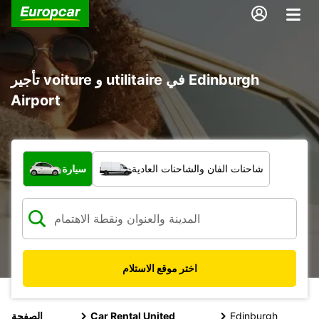
تأجير voiture و utilitaire في Edinburgh
Airport
ما نوع المركبة؟
شاحنات الفان والشاحنات العادية
سيارة
اختر موقع الاستلام
Edinburgh
Car Rental United
الصفحة