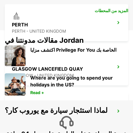
المزيد من المحطات
PERTH
PERTH - UNITED KINGDOM
مقالات مدونتنا في Jordan
اكتشف مزايا Privilege For You الخاصة بك
GLASGOW LANCEFIELD QUAY
GLASGOW - UNITED KINGDOM
Where are you going to spend your
holidays in the US?
Read +
لماذا استئجار سيارة مع يوروب كار؟
GLASGOW AIRPORT
PAISLEY - UNITED KINGDOM