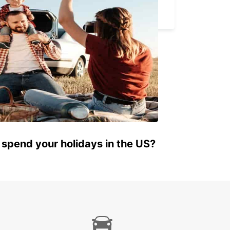
THONON EVIAN
THONON LES BAINS - FRANCE
 spend your holidays in the US?