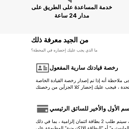
خدمة المساعدة على الطريق على
مدار 24 ساعة
من الجيد معرفة ذلك
ما الذي يجب عليك إحضاره في المحطة؟
رخصة قيادتك سارية المفعول
ى ملاحظة أنه إذا تم إصدار رخصة القيادة الخاصة
اسم الأول والأخير للسائق الرئيسي
في حالة الدفع المسبق ، يجب أن يكون الرصيد المستخدم باسم السائق وتقديمه عند تحصيله. بالنسبة لبعض المركبات ، سيتم طلب 2 بطاقة ائتمان إلزامية ، بما في ذلك
لمايسترو" أو "البطاقة الإلكترونية" المطبوعة على