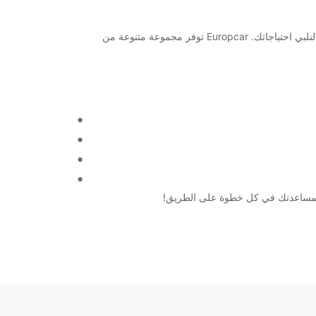
مرحبًا بكم في مطار جنيف كونترين في الجانب السويسري! إذا كنت تبحث عن خدمة تأجير السيارات أو الشاحنات في هذا المطار، فنحن هنا لنلبي احتياجاتك. Europcar توفر مجموعة متنوعة من
ا لمساعدتك في كل خطوة على الطريق!