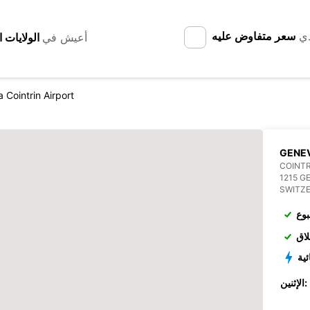
دي
سعر متفاوض عليه
أعيش في
 Cointrin Airport
GENEV
COINTR
1215 G
SWITZ
بوع
لاق
ئية
الإثنين: