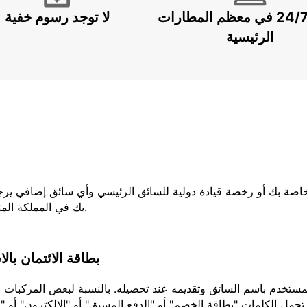
خدمة 24/7 في معظم المطارات
لا توجد رسوم خفية
الرئيسية
لخاصة بك أو رخصة قيادة دولية للسائق الرئيسي وأي سائق إضافي يرج
بك في المملكة المتحدة ، فيجب عليك إحضار كلا الجزأين من رخصتك.
بطاقة الائتمان بال
تحمل الكلمات "بطاقة الخصم" أو "الدفع المسبق" أو "الإلكترون" أو "ا