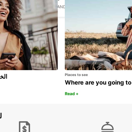
NYON - IKC *RY*
NYON - SWITZERLAND
Places to see
اكتشف مزايا 
Where are you going to
Read +
ل