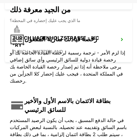
من الجيد معرفة ذلك
ما الذي يجب عليك إحضاره في المحطة؟
ZURICH HAGENHOLZSTRASSE - IKC
رخصة قيادتك سارية المفعول
*RY*
ZURICH - SWITZERLAND
إذا لزم الأمر - ترجمة رسمية لرخصة القيادة الخاصة بك أو
رخصة قيادة دولية للسائق الرئيسي وأي سائق إضافي
يرجى ملاحظة أنه إذا تم إصدار رخصة القيادة الخاصة بك
في المملكة المتحدة ، فيجب عليك إحضار كلا الجزأين من
رخصتك.
بطاقة الائتمان بالاسم الأول والأخير
للسائق الرئيسي
في حالة الدفع المسبق ، يجب أن يكون الرصيد المستخدم
باسم السائق وتقديمه عند تحصيله. بالنسبة لبعض المركبات
، سيتم طلب 2 بطاقة ائتمان إلزامية ، بما في ذلك بطاقة