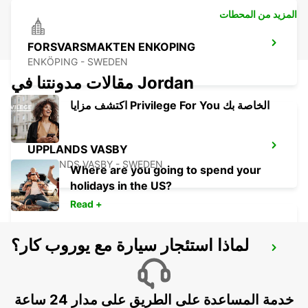
المزيد من المحطات
FORSVARSMAKTEN ENKOPING
ENKÖPING - SWEDEN
مقالات مدونتنا في Jordan
اكتشف مزايا Privilege For You الخاصة بك
UPPLANDS VASBY
UPPLANDS VASBY - SWEDEN
Where are you going to spend your
holidays in the US?
Read +
لماذا استئجار سيارة مع يوروب كار؟
STOCKHOLM VW BREDDEN
UPPLANDS VASBY - SWEDEN
خدمة المساعدة على الطريق على مدار 24 ساعة