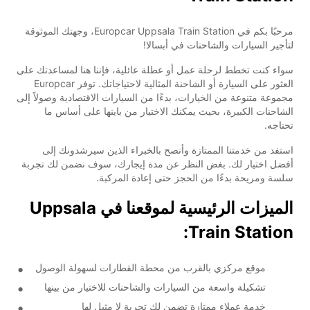
مرحبًا بكم في Europcar Uppsala Train Station، وجهتك الموثوقة
لتأجير السيارات والشاحنات في أبسالا!
سواء كنت تخطط لرحلة عمل أو عطلة عائلية، فإننا هنا لمساعدتك على
العثور على السيارة أو الشاحنة المثالية لاحتياجاتك. توفر Europcar
مجموعة متنوعة من الخيارات، بدءًا من السيارات الاقتصادية وصولاً إلى
الشاحنات الكبيرة، بحيث يمكنك الاختيار من باينها على أساس ما
تحتاجه.
استفد من خدمتنا الممتازة وأنصح بالخبراء الذين سيرشدونك إلى
أفضل اختيار لك. بغض النظر عن مدة إيجارك، سوف نضمن لك تجربة
سلسة ومريحة بدءًا من الحجز حتى إعادة المركبة.
الميزات الرئيسية لموقعنا في Uppsala
Train Station:
موقع مركزي بالقرب من محطة القطارات لسهولة الوصول
تشكيلة واسعة من السيارات والشاحنات للاختيار من بينها
خدمة عملاء ممتازة تضمن لك تجربة لا مثيل لها