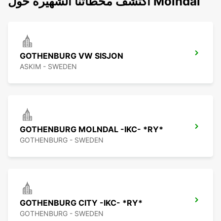
اكتشف محطاتنا الشهيرة حول Molndal
GOTHENBURG VW SISJON
ASKIM - SWEDEN
GOTHENBURG MOLNDAL -IKC- *RY*
GOTHENBURG - SWEDEN
GOTHENBURG CITY -IKC- *RY*
GOTHENBURG - SWEDEN