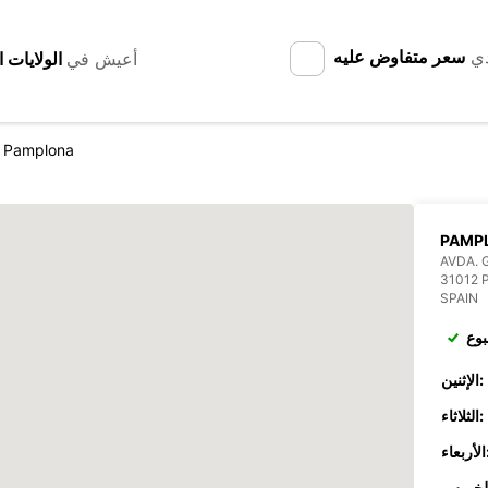
دي
سعر متفاوض عليه
أعيش في
Pamplona
PAMP
AVDA. 
31012
SPAIN
بوع
الإثنين:
الثلاثاء:
عاء: