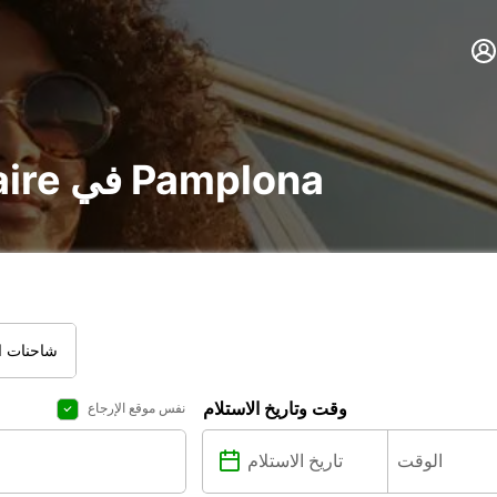
تأجير voiture و utilitaire في Pamplona
شاحنات ال
وقت وتاريخ الاستلام
نفس موقع الإرجاع