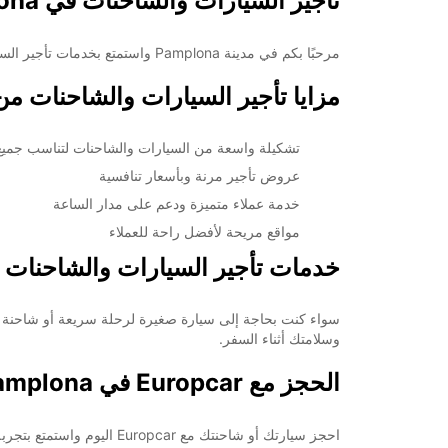
تأجير السيارات والشاحنات في Pamplona
مرحبًا بكم في مدينة Pamplona واستمتع بخدمات تأجير السيارات والشاحنات من Europcar. سواء كنت تخطط لرحلة عائلية أو رحلة عمل، نحن هنا لنلبي احتياجاتك بأفضل العروض والخدمات.
مزايا تأجير السيارات والشاحنات من Europcar في mplona
تشكيلة واسعة من السيارات والشاحنات لتناسب جميع 
عروض تأجير مرنة وبأسعار تنافسية
خدمة عملاء متميزة ودعم على مدار الساعة
مواقع مريحة لأفضل راحة للعملاء
خدمات تأجير السيارات والشاحنات المتاحة
وسلامتك أثناء السفر.
الحجز مع Europcar في Pamplona
احجز سيارتك أو شاحنتك مع Europcar اليوم واستمتع بتجربة تأجير فعالة وموثوقة. تأكد من أنك قد وفرت وسيلة مواصلات موثوقة ومريحة خلال إقامتك في Pamplona.