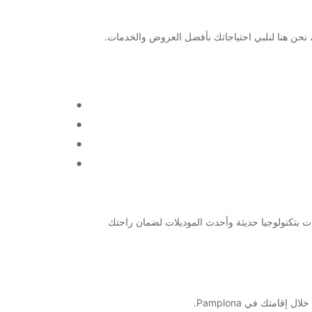
ضائع، يمكننا تلبية احتياجاتك. توفر Europcar تشكيلة واسعة من المركبات بتكنولوجيا حديثة وأحدث الموديلات لضمان راحتك