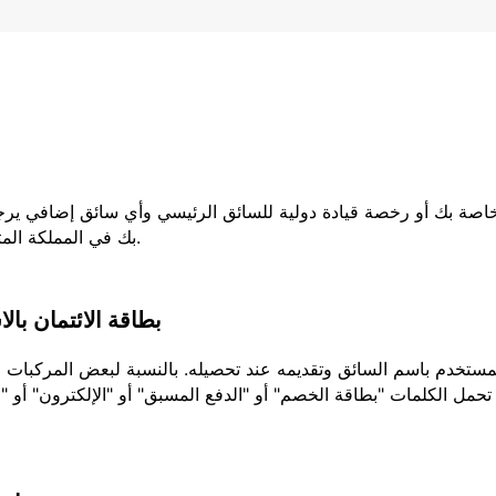
لخاصة بك أو رخصة قيادة دولية للسائق الرئيسي وأي سائق إضافي يرج
بك في المملكة المتحدة ، فيجب عليك إحضار كلا الجزأين من رخصتك.
بطاقة الائتمان بال
تحمل الكلمات "بطاقة الخصم" أو "الدفع المسبق" أو "الإلكترون" أو "ا