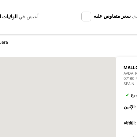
دي
سعر متفاوض عليه
أعيش في
uera
MALL
AVDA. 
07160 
SPAIN
بوع
الإثنين:
الثلاثاء: