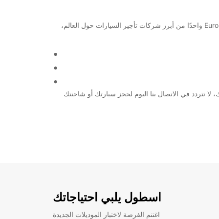
مرحبًا بكم في Paguera! إذا كنت تبحث عن خدمة تأجير سيارات موثوقة في Mallorca Paguera، فلا تبحث أبعد من Europcar. كون Europcar واحدًا من أبرز شركات تأجير السيارات حول العالم،
Europcar هي الشركة المثلى لتلبية احتياجاتهم. لذلك، لا تتردد في الاتصال بنا اليوم لحجز سيارتك أو شاحنتك
اسطول يلبي احتياجاتك
اغتنم الفرصة لاختبار الموديلات الجديدة