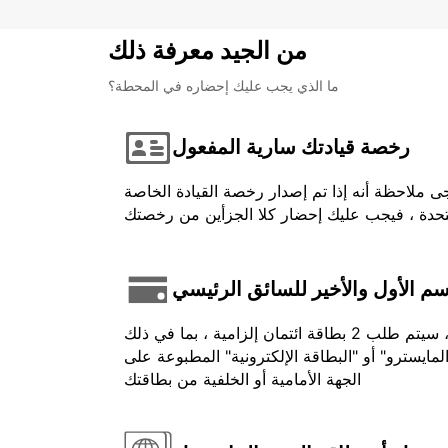
من الجيد معرفة ذلك
ما الذي يجب عليك إحضاره في المحطة؟
رخصة قيادتك سارية المفعول
ى ملاحظة أنه إذا تم إصدار رخصة القيادة الخاصة
اسم الأول والأخير للسائق الرئيسي
في حالة الدفع المسبق ، يجب أن يكون الرصيد المستخدم باسم السائق وتقديمه عند تحصيله. بالنسبة لبعض المركبات ، سيتم طلب 2 بطاقة ائتمان إلزامية ، بما في ذلك
لمايسترو" أو "البطاقة الإلكترونية" المطبوعة على
الجهة الأمامية أو الخلفية من بطاقتك