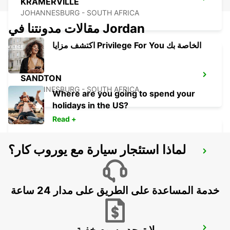
KRAMERVILLE
JOHANNESBURG - SOUTH AFRICA
مقالات مدونتنا في Jordan
اكتشف مزايا Privilege For You الخاصة بك
SANDTON
JOHANNESBURG - SOUTH AFRICA
Where are you going to spend your
holidays in the US?
Read +
لماذا استئجار سيارة مع يوروب كار؟
MIDRAND
MIDRAND - SOUTH AFRICA
خدمة المساعدة على الطريق على مدار 24 ساعة
لا توجد رسوم خفية