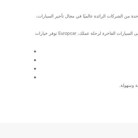
 في Ljubljana Airport! هل تبحث عن خيارات تأجير سيارات موثوقة ومريحة؟ Europcar هي الخيار الأمثل لك. كون Europcar واحدة من الشركات الرائدة عالميًا في مجال تأجير السيارات،
بغض النظر عن سبب زيارتك إلى Ljubljana Airport، ستجد بالتأكيد سيارة أو شاحنة تلبي احتياجاتك. من السيارات العائلية لرحلتك العائلية إلى السيارات الفاخرة لرحلة عملك، Europcar توفر خيارات