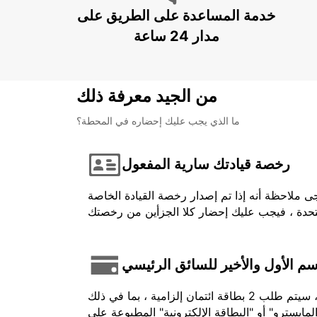
خدمة المساعدة على الطريق على
مدار 24 ساعة
من الجيد معرفة ذلك
ما الذي يجب عليك إحضاره في المحطة؟
رخصة قيادتك سارية المفعول
ى ملاحظة أنه إذا تم إصدار رخصة القيادة الخاصة
اسم الأول والأخير للسائق الرئيسي
في حالة الدفع المسبق ، يجب أن يكون الرصيد المستخدم باسم السائق وتقديمه عند تحصيله. بالنسبة لبعض المركبات ، سيتم طلب 2 بطاقة ائتمان إلزامية ، بما في ذلك
لمايسترو" أو "البطاقة الإلكترونية" المطبوعة على