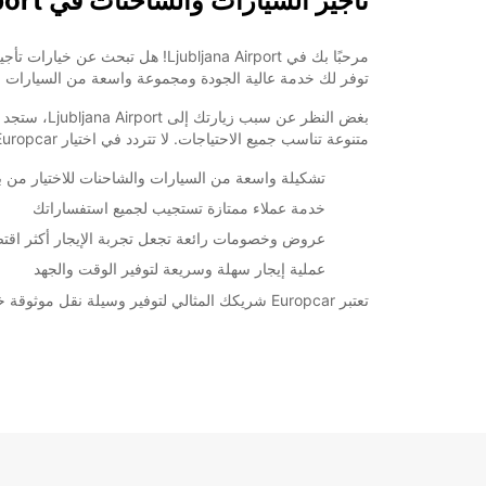
تأجير السيارات والشاحنات في Ljubljana Airport
قد تختلف ساعات العمل هذه بسبب العطلات الرسمية.
+386 (31) 382051
توفر لك خدمة عالية الجودة ومجموعة واسعة من السيارات وال
متنوعة تناسب جميع الاحتياجات. لا تتردد في اختيار Europcar لخدمتك أثناء إقامتك في Ljubljana.
خط سير الرحلة
تشكيلة واسعة من السيارات والشاحنات للاختيار من بي
خدمة عملاء ممتازة تستجيب لجميع استفساراتك
عروض وخصومات رائعة تجعل تجربة الإيجار أكثر اقتصا
عملية إيجار سهلة وسريعة لتوفير الوقت والجهد
تعتبر Europcar شريكك المثالي لتوفير وسيلة نقل موثوقة خلال إقامتك في Ljubljana. سارع بحجز سيارتك اليوم واستمتع برحلتك بكل راحة وسهولة.