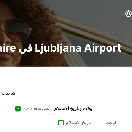
تأجير voiture و utilitaire في Ljubljana Airport
شاحنات ال
وقت وتاريخ الاستلام
نفس موقع الإرجاع