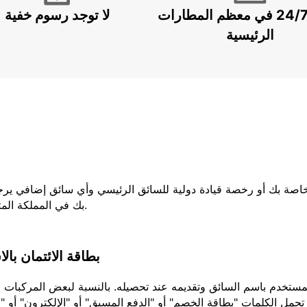
خدمة 24/7 في معظم المطارات
لا توجد رسوم خفية
الرئيسية
لخاصة بك أو رخصة قيادة دولية للسائق الرئيسي وأي سائق إضافي يرج
بك في المملكة المتحدة ، فيجب عليك إحضار كلا الجزأين من رخصتك.
بطاقة الائتمان بال
تحمل الكلمات "بطاقة الخصم" أو "الدفع المسبق" أو "الإلكترون" أو "ا