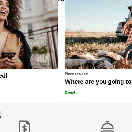
KOPER - SLOVENIA
Places to see
اكتشف مزايا 
Where are you going to
Read +
ل