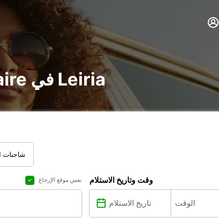
تأجير voiture و utilitaire في Leiria
شاحنات ال
وقت وتاريخ الاستلام
نفس موقع الإرجاع