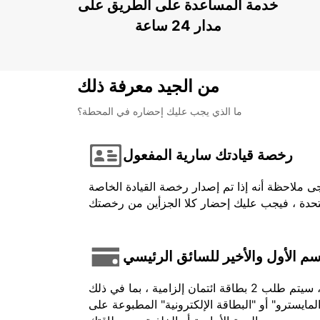
خدمة المساعدة على الطريق على
مدار 24 ساعة
من الجيد معرفة ذلك
ما الذي يجب عليك إحضاره في المحطة؟
رخصة قيادتك سارية المفعول
ى ملاحظة أنه إذا تم إصدار رخصة القيادة الخاصة
اسم الأول والأخير للسائق الرئيسي
في حالة الدفع المسبق ، يجب أن يكون الرصيد المستخدم باسم السائق وتقديمه عند تحصيله. بالنسبة لبعض المركبات ، سيتم طلب 2 بطاقة ائتمان إلزامية ، بما في ذلك
لمايسترو" أو "البطاقة الإلكترونية" المطبوعة على