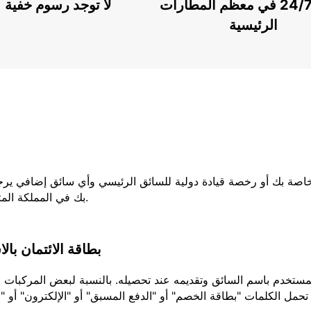
خدمة 24/7 في معظم المطارات
لا توجد رسوم خفية
الرئيسية
لخاصة بك أو رخصة قيادة دولية للسائق الرئيسي وأي سائق إضافي يرج
بك في المملكة المتحدة ، فيجب عليك إحضار كلا الجزأين من رخصتك.
بطاقة الائتمان بال
تحمل الكلمات "بطاقة الخصم" أو "الدفع المسبق" أو "الإلكترون" أو "ا