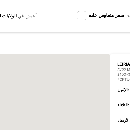
دي
سعر متفاوض عليه
أعيش في
LEIRIA
AV.22 M
2400-3
PORTU
الإثنين:
الثلاثاء:
عاء: