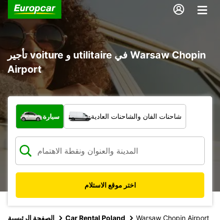
تأجير voiture و utilitaire في Warsaw Chopin
Airport
ما نوع المركبة؟
شاحنات الفان والشاحنات العادية
سيارة
اختر موقع الاستلام
Warsaw Chopin Airport
Car Rental Poland
الصفحة الرئيسية