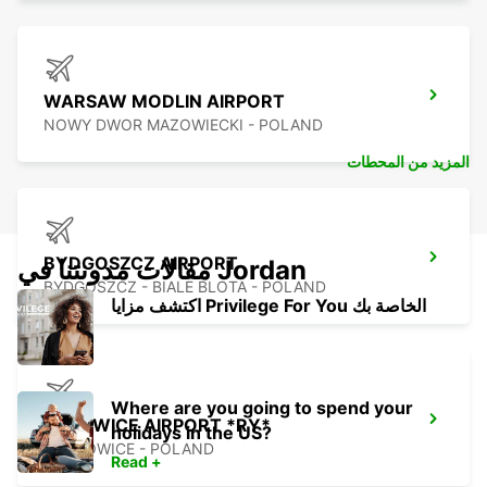
WARSAW MODLIN AIRPORT
NOWY DWOR MAZOWIECKI - POLAND
المزيد من المحطات
BYDGOSZCZ AIRPORT
مقالات مدونتنا في Jordan
BYDGOSZCZ - BIALE BLOTA - POLAND
اكتشف مزايا Privilege For You الخاصة بك
Where are you going to spend your
KATOWICE AIRPORT *RY*
holidays in the US?
OZAROWICE - POLAND
Read +