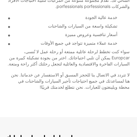
المثالي لك. نقدم مجموعة متنوعة من المركبات لتلبية احتياجات الأفراد
والشركات porfessionals porfessionals.
خدمة عالية الجودة
تشكيلة واسعة من السيارات والشاحنات
أسعار تنافسية وعروض مميزة
خدمة عملاء متميزة تتواجد في جميع الأوقات
سواء كنت تخطط لرحلة عائلية ممتعة أو رحلة عمل لا تُنسى،
Europcar يمكن أن تلبي احتياجاتك. اختر من بجودة تشكيلة كبيرة من
السيارات الفاخرة والاقتصادية والعائلية لتجعل رحلتك أكثر راحة ومتعة.
لا تتردد في الاتصال بنا للحجز المسبق أو الاستفسار عن خدماتنا. نحن
هنا لمساعدتك في جميع احتياجات تأجير السيارات والشاحنات في
محطة ويلينغتون للعبارات. نحن نتطلع لخدمتك قريبًا!