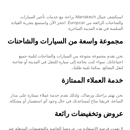
استكشف جمال Marrakech براحة مع خدمات تأجير السيارات
والشاحنات الرائعة من Europcar. احجز الآن واستمتع بتجربة القيادة
السلسة في هذه المدينة الساحرة.
مجموعة واسعة من السيارات والشاحنات
نحن نقدم مجموعة متنوعة من السيارات والشاحنات لتلبية جميع
احتياجاتك. سواء كنت بحاجة إلى سيارة للتنقل في المدينة أو شاحنة
لنقل البضائع، يمكننا تلبية طلبك.
خدمة العملاء الممتازة
نحن نهتم براحتك ورضاك، ولذلك نقدم خدمة عملاء ممتازة على مدار
الساعة. فريقنا متاح لمساعدتك في حال وجود أي استفسار أو مشكلة.
عروض وتخفيضات رائعة
لا تفوت فرصة الاستفادة من عروضنا الخاصة والتخفيضات المذهلة عند