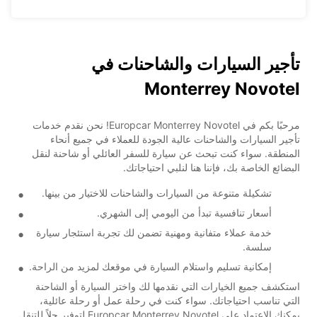
تأجير السيارات والشاحنات في
Monterrey Novotel
مرحبًا بكم في Europcar Monterrey Novotel! نحن نقدم خدمات
تأجير السيارات والشاحنات عالية الجودة للعملاء في جميع أنحاء
المنطقة. سواء كنت تبحث عن سيارة للسفر العائلي أو شاحنة لنقل
البضائع الخاصة بك، فإننا هنا لنلبي احتياجاتك.
تشكيلة متنوعة من السيارات والشاحنات للاختيار من بينها.
أسعار تنافسية تبدأ من اليومي إلى الشهري.
خدمة عملاء متفانية ومهنية تضمن لك تجربة استئجار سيارة
سلسة.
إمكانية تسليم واستلام السيارة في موقعك لمزيد من الراحة.
استكشف جميع الخيارات التي نقدمها لك واختر السيارة أو الشاحنة
التي تناسب احتياجاتك. سواء كنت في رحلة عمل أو رحلة عائلية،
يمكنك الاعتماد على Europcar Monterrey Novotel لتوفير حلاً للتنقل