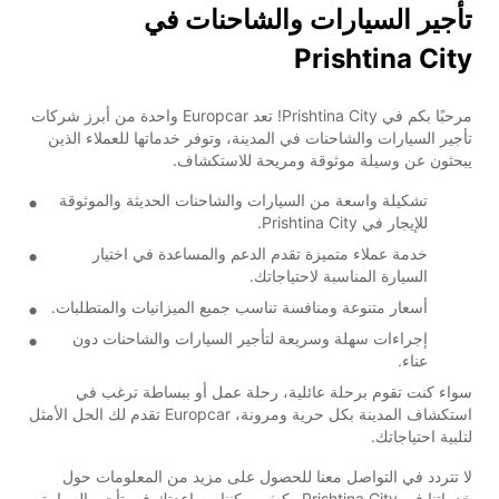
تأجير السيارات والشاحنات في
Prishtina City
مرحبًا بكم في Prishtina City! تعد Europcar واحدة من أبرز شركات
تأجير السيارات والشاحنات في المدينة، وتوفر خدماتها للعملاء الذين
يبحثون عن وسيلة موثوقة ومريحة للاستكشاف.
تشكيلة واسعة من السيارات والشاحنات الحديثة والموثوقة
للإيجار في Prishtina City.
خدمة عملاء متميزة تقدم الدعم والمساعدة في اختيار
السيارة المناسبة لاحتياجاتك.
أسعار متنوعة ومنافسة تناسب جميع الميزانيات والمتطلبات.
إجراءات سهلة وسريعة لتأجير السيارات والشاحنات دون
عناء.
سواء كنت تقوم برحلة عائلية، رحلة عمل أو ببساطة ترغب في
استكشاف المدينة بكل حرية ومرونة، Europcar تقدم لك الحل الأمثل
لتلبية احتياجاتك.
لا تتردد في التواصل معنا للحصول على مزيد من المعلومات حول
خدماتنا في Prishtina City وكيف يمكننا مساعدتك في تأجير السيارة