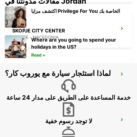
مقالات مدونتنا في Jordan
اكتشف مزايا Privilege For You الخاصة بك
SKOPJE CITY CENTER
SKOPJE - MACEDONIA
Where are you going to spend your
holidays in the US?
Read +
لماذا استئجار سيارة مع يوروب كار؟
SKOPJE INTERNATIONAL AIRPORT
SKOPJE - MACEDONIA
خدمة المساعدة على الطريق على مدار 24 ساعة
لا توجد رسوم خفية
NIS AIRPORT
NIS - SERBIA