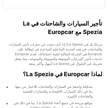
تأجير السيارات والشاحنات في La
Spezia مع Europcar
مرحبًا بك في La Spezia! إذا كنت تبحث عن خيارات تأجير السيارات
والشاحنات في هذه المدينة الساحلية الساحرة في إيطاليا، فإن
Europcar هي الشركة المثالية لتلبية احتياجاتك. تقدم Europcar
خدمات تأجير المركبات الموثوقة والموثوقة والمتنوعة، مما يجعل
تجربتك في التجوال في La Spezia أسهل وأكثر متعة.
لماذا Europcar في La Spezia؟
تشكيلة واسعة من السيارات والشاحنات للاختيار من بينها،
بما في ذلك السيارات الاقتصادية والسيارات الفخمة
والشاحنات الكبيرة.
مواقع مريحة في جميع أنحاء La Spezia، بما في ذلك في
محطة القطار الرئيسية ومطار Galileo Galilei.