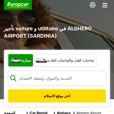
تأجير voiture و utilitaire في ALGHERO
AIRPORT (SARDINIA)
ما نوع المركبة؟
شاحنات الفان والشاحنات العادية
سيارة
اختر موقع الاستلام
Alghero Airport
Alghero
Car Rental
الصفحة