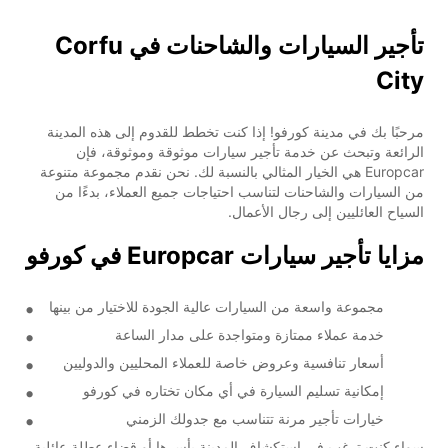
تأجير السيارات والشاحنات في Corfu
City
مرحبًا بك في مدينة كورفو! إذا كنت تخطط للقدوم إلى هذه المدينة
الرائعة وتبحث عن خدمة تأجير سيارات موثوقة وموثوقة، فإن
Europcar هي الخيار المثالي بالنسبة لك. نحن نقدم مجموعة متنوعة
من السيارات والشاحنات لتناسب احتياجات جميع العملاء، بدءًا من
السياح العائليين إلى رجال الأعمال.
مزايا تأجير سيارات Europcar في كورفو
مجموعة واسعة من السيارات عالية الجودة للاختيار من بينها
خدمة عملاء ممتازة ومتواجدة على مدار الساعة
أسعار تنافسية وعروض خاصة للعملاء المحليين والدوليين
إمكانية تسليم السيارة في أي مكان تختاره في كورفو
خيارات تأجير مرنة تتناسب مع جدولك الزمني
سواء كنت ترغب في استكشاف المدينة بأسرها أو قضاء عطلة عائلية