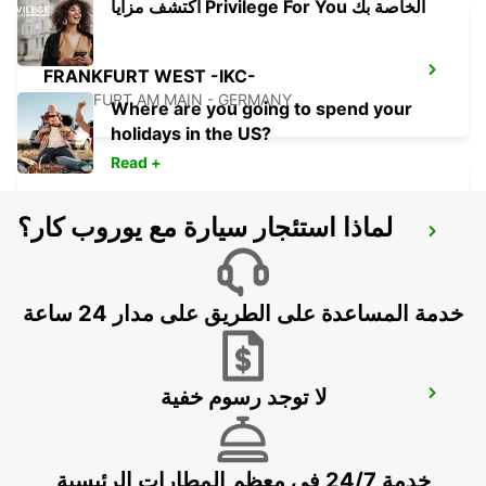
اكتشف مزايا Privilege For You الخاصة بك
FRANKFURT WEST -IKC-
FRANKFURT AM MAIN - GERMANY
Where are you going to spend your
holidays in the US?
Read +
لماذا استئجار سيارة مع يوروب كار؟
LANGEN
LANGEN - GERMANY
خدمة المساعدة على الطريق على مدار 24 ساعة
لا توجد رسوم خفية
BAD HOMBURG
BAD HOMBURG - GERMANY
خدمة 24/7 في معظم المطارات الرئيسية