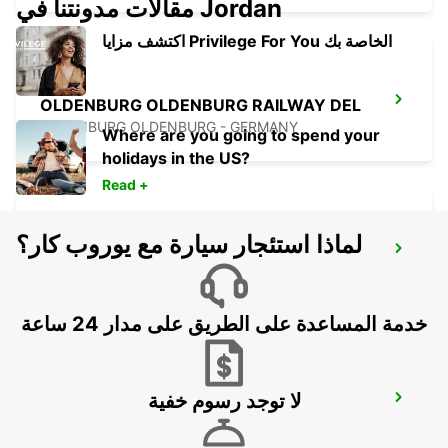
مقالات مدونتنا في Jordan
اكتشف مزايا Privilege For You الخاصة بك
OLDENBURG OLDENBURG RAILWAY DEL
OLEDNBURG OLDENBURG - GERMANY
Where are you going to spend your
holidays in the US?
Read +
لماذا استئجار سيارة مع يوروب كار؟
OLDENBURG/OLDENBURG
OLDENBURG / OLDENBURG - GERMANY
خدمة المساعدة على الطريق على مدار 24 ساعة
لا توجد رسوم خفية
WILHELMSHAVEN
WILHELMSHAVEN - GERMANY