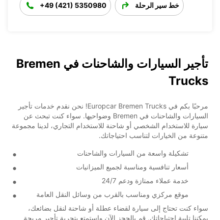
خط سير الرحلة
+49 (421) 5350980
تأجير السيارات والشاحنات في Bremen
Trucks
مرحبًا بكم في Europcar Bremen Trucks! نحن نقدم خدمات تأجير
السيارات والشاحنات في Bremen وضواحيها. سواء كنت تبحث عن
سيارة للاستخدام الشخصي أو شاحنة للاستخدام التجاري، لدينا مجموعة
متنوعة من الخيارات لتناسب احتياجاتك.
تشكيلة واسعة من السيارات والشاحنات
أسعار تنافسية ومناسبة لجميع الميزانيات
خدمة عملاء ممتازة ودعم 24/7
موقع مركزي ومناسب بالقرب من وسائل النقل العامة
سواء كنت تحتاج إلى سيارة لقضاء عطلة أو شاحنة لنقل بضائعك،
يمكننا تلبية احتياجاتك. قم بالحجز الآن واستمتع بتجربة تأجير مريحة