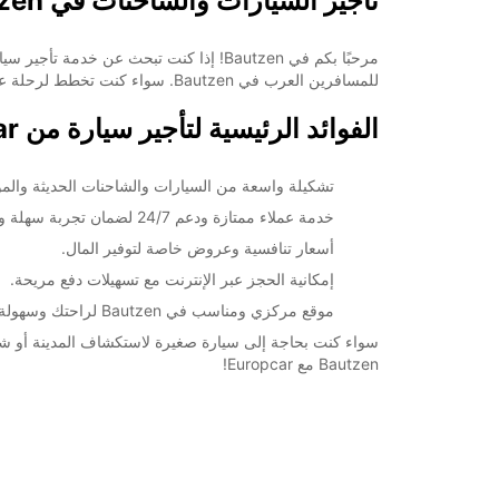
تأجير السيارات والشاحنات في Bautzen مع Europcar
للمسافرين العرب في Bautzen. سواء كنت تخطط لرحلة عمل أو عطلة عائلية، لدينا مجموعة واسعة من السيارات والشاحنات التي تناسب احتياجاتك.
الفوائد الرئيسية لتأجير سيارة من Europcar في Bautzen
تشكيلة واسعة من السيارات والشاحنات الحديثة والمو
خدمة عملاء ممتازة ودعم 24/7 لضمان تجربة سهلة ومريحة.
أسعار تنافسية وعروض خاصة لتوفير المال.
إمكانية الحجز عبر الإنترنت مع تسهيلات دفع مريحة.
موقع مركزي ومناسب في Bautzen لراحتك وسهولة الوصول.
Bautzen مع Europcar!