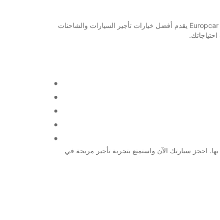
مرحبًا بكم في Bautzen! إذا كنت تبحث عن خدمة تأجير سيارات موثوقة وموثوقة في هذه المدينة الجميلة، فقد وصلت إلى المكان الصحيح. Europcar يقدم أفضل خيارات تأجير السيارات والشاحنات
ي كل احتياجاتك بخدمة عالية الجودة وموثوق بها. احجز سيارتك الآن واستمتع بتجربة تأجير مريحة في