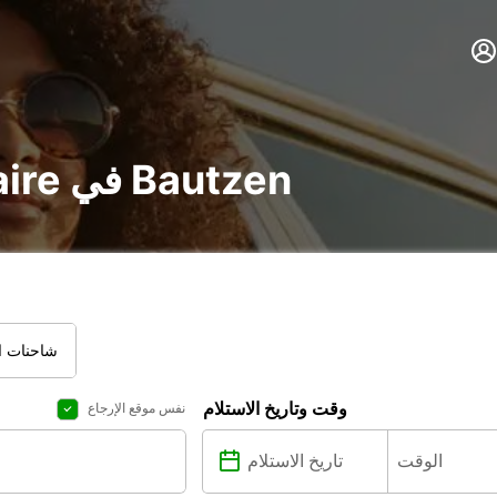
تأجير voiture و utilitaire في Bautzen
شاحنات ال
وقت وتاريخ الاستلام
نفس موقع الإرجاع