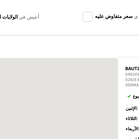
دي
سعر متفاوض عليه
أعيش في
BAUT
DRESDE
02625
GERMA
بوع
الإثنين:
الثلاثاء:
عاء: