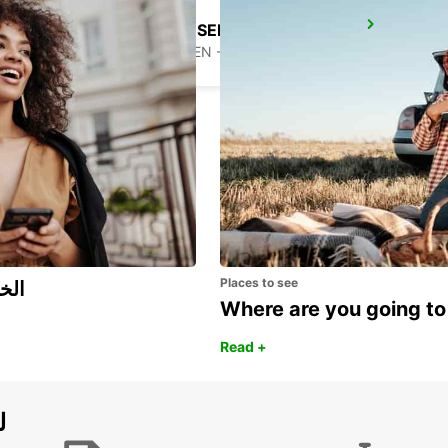
FREIBERG/SACHSEN
FREIBERG / SACHSEN - GERMANY
Places to see
اكتشف مزايا 
Where are you going to
Read +
ل