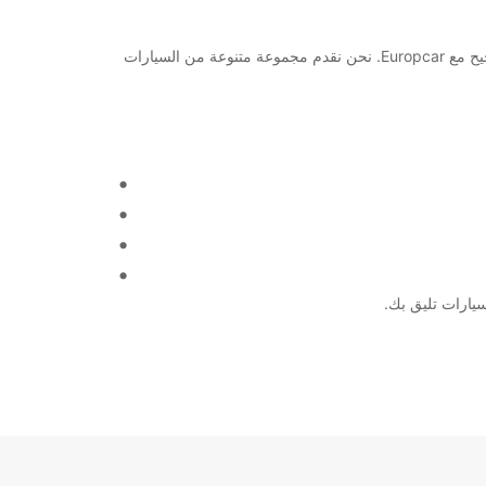
مرحبًا بك في محطة تولون للسكك الحديدية! إذا كنت تبحث عن خدمات تأجير السيارات والشاحنات في هذه المنطقة، فأنت في المكان الصحيح مع Europcar. نحن نقدم مجموعة متنوعة من السيارات