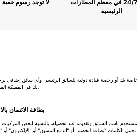
خدمة 24/7 في معظم المطارات
لا توجد رسوم خفية
الرئيسية
لخاصة بك أو رخصة قيادة دولية للسائق الرئيسي وأي سائق إضافي يرج
بك في المملكة المتحدة ، فيجب عليك إحضار كلا الجزأين من رخصتك.
بطاقة الائتمان بال
تحمل الكلمات "بطاقة الخصم" أو "الدفع المسبق" أو "الإلكترون" أو "ا