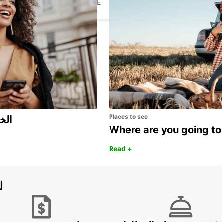
AUBAGNE - FRANCE
Places to see
اكتشف مزايا 
Where are you going to
Read +
ل