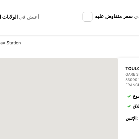
دي
سعر متفاوض عليه
أعيش في
way Station
TOUL
GARE 
83000
FRANC
بوع
لاق
الإثنين: