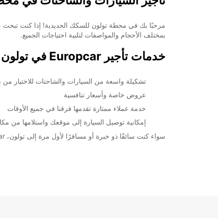
تأجير السيارات والشاحنات في محط
قد تختلف ساعات العمل هذه بسبب العطلات الرسمية.
+33 (0) 0494925292
بمختلف الأحجام والمواصفات لتلبية احتياجات الجميع.
خدمات تأجير Europcar في تولون Railway Station
خط سير الرحلة
تشكيلة واسعة من السيارات والشاحنات للاختيار من بي
عروض خاصة وأسعار تنافسية
خدمة عملاء ممتازة تقدمها فرقنا في جميع الأوقات
إمكانية توصيل السيارة إلى موقعك واستلامها من مك
سواء كنت سائقًا ذو خبرة أو مسافرًا لأول مرة إلى تولون، Europcar ستكون الخيار الأمثل لك. احجز الآن للحصول على أفضل تجربة تأجير سيارات تليق بك.