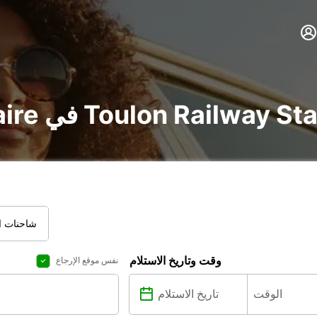
voit و utilitaire في Toulon Railway Station
شاحنات ال
وقت وتاريخ الاستلام
نفس موقع الإرجاع