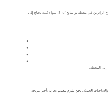
مرحبًا بكم في وكالة Europcar لتأجير السيارات في Pau Gare Sncf! نحن نقدم خدمات تأجير السيارات والشاحنات للعملاء المحليين والسياح الزائرين في محطة بو سانج Sncf. سواء كنت تحتاج إلى
متنوع من السيارات والشاحنات الحديثة. نحن نلتزم بتقديم تجربة تأجير مريحة