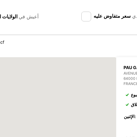
دي
سعر متفاوض عليه
أعيش في
cf
PAU G
AVENUE
64000 
FRANC
بوع
لاق
الإثنين: