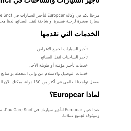
تأجير السيارات والشاحنات في Pau Gare Sncf
+33 (0) 559711584
سيارة صغيرة لرحلة قصيرة أو شاحنة لنقل البضائع، لدينا مج
خط سير الرحلة
الخدمات التي نقدمها
تأجير السيارات لجميع الأغراض
تأجير الشاحنات لنقل البضائع
خدمات تأجير مؤقتة أو طويلة الأجل
خدمات التوصيل والاستلام من وإلى المحطة بو سانج Sncf
بفضل تواجدنا العالمي في أكثر من 160 دولة، يمكنك الآن الحجز مسبقًا لسيارتك المفضلة عبر موقعنا الإلكتروني لضمان توافرها عند وصولك إلى المحطة.
لماذا Europcar؟
عند 
وموثوقة لجميع عملائنا.