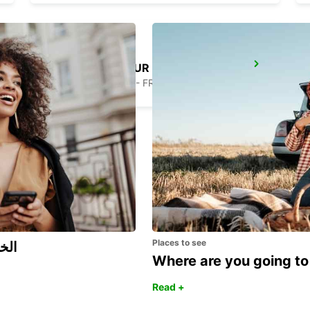
AIRE SUR L'ADOUR
AIRE SUR L'ADOUR - FRANCE
Places to see
اكتشف مزايا 
Where are you going to
Read +