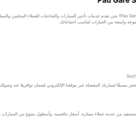
موعة واسعة من الخيارات لتناسب احتياجاتك.
اختيار Europcar لتأجير سيارتك في Pau Gare Sncf، ستستفيد من خدمة عملاء ممتازة، أسعار تنافسية، وأسطول 