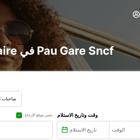
تأجير voiture و utilitaire في Pau Gare Sncf
شاحنات ال
وقت وتاريخ الاستلام
نفس موقع الإرجاع