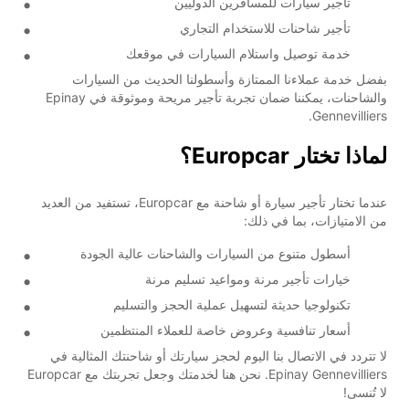
تأجير سيارات للمسافرين الدوليين
تأجير شاحنات للاستخدام التجاري
خدمة توصيل واستلام السيارات في موقعك
بفضل خدمة عملاءنا الممتازة وأسطولنا الحديث من السيارات
والشاحنات، يمكننا ضمان تجربة تأجير مريحة وموثوقة في Epinay
Gennevilliers.
لماذا تختار Europcar؟
عندما تختار تأجير سيارة أو شاحنة مع Europcar، تستفيد من العديد
من الامتيازات، بما في ذلك:
أسطول متنوع من السيارات والشاحنات عالية الجودة
خيارات تأجير مرنة ومواعيد تسليم مرنة
تكنولوجيا حديثة لتسهيل عملية الحجز والتسليم
أسعار تنافسية وعروض خاصة للعملاء المنتظمين
لا تتردد في الاتصال بنا اليوم لحجز سيارتك أو شاحنتك المثالية في
Epinay Gennevilliers. نحن هنا لخدمتك وجعل تجربتك مع Europcar
لا تُنسى!