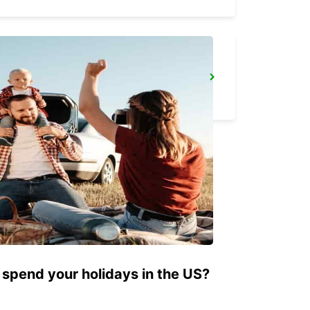
GOTHENBURG AUDI EKLANDA -IKC- *RY*
MOLNDAL - SWEDEN
 spend your holidays in the US?