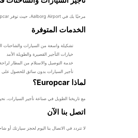
تأجير السيارات والشاحنات في borg Airport
مرحبًا بك في Aalborg Airport، حيث توفر Europcar أفضل خدمات تأجير السيارات والشاحنات لتلبية جميع احتياجاتك خلال رحلتك.
الخدمات المتوفرة
تشكيلة واسعة من السيارات والشاحنات ال
خيارات التأجير القصيرة والطويلة الأمد
خدمة التوصيل والاستلام من المطار لراحة 
تأجير السيارات بدون سائق للحصول على ح
لماذا Europcar؟
مع تاريخنا الطويل في صناعة تأجير السيارات، نحن نلتزم بت
اتصل بنا الآن
لا تتردد في الاتصال بنا اليوم لحجز سيارتك أو شاحنتك المثالية في Aalborg Airport. فريقنا متاح لمساعدتك في اختيار ال