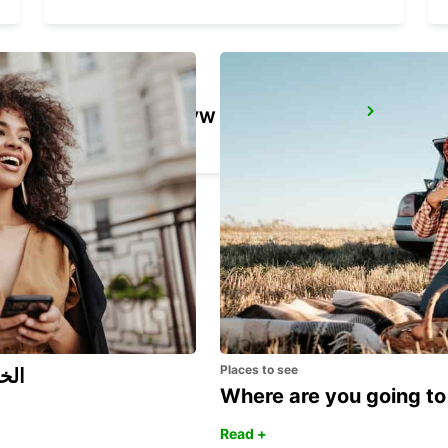
GOTHENBURG VW SISJON
ASKIM - SWEDEN
Places to see
اكتشف مزايا 
Where are you going to
Read +