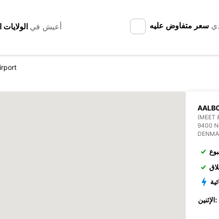
دي
سعر متفاوض عليه
أعيش في
irport
AALBO
(MEET 
9400 
DENMA
بوع
لاق
ئية
الإثنين: