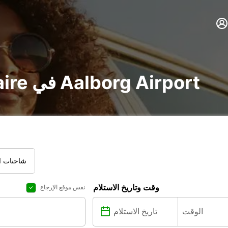
تأجير voiture و utilitaire في Aalborg Airport
شاحنات ال
وقت وتاريخ الاستلام
نفس موقع الإرجاع